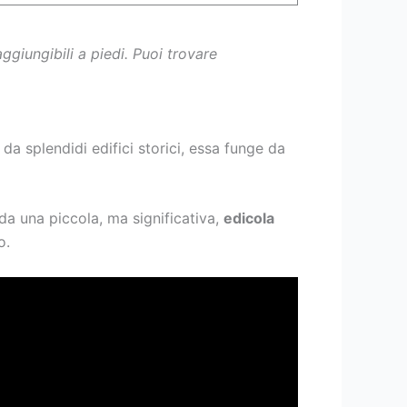
ggiungibili a piedi. Puoi trovare
a splendidi edifici storici, essa funge da
 da una piccola, ma significativa,
edicola
o.