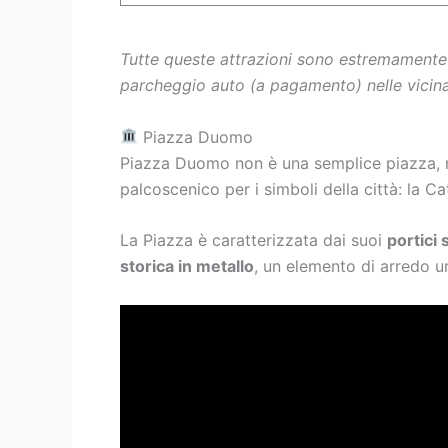
Tutte queste attrazioni sono estremamente vi
parcheggio auto (a pagamento) nelle vicina
Piazza Duomo
Piazza Duomo non è una semplice piazza, 
palcoscenico per i simboli della città: la Ca
La Piazza è caratterizzata dai suoi
portici 
storica in metallo
, un elemento di arredo ur