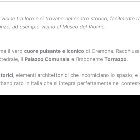
cine tra loro e si trovano nel centro storico, facilmente ra
nze, ad esempio vicino al Museo del Violino.
ma il vero
cuore pulsante e iconico
di Cremona. Racchiusa d
ttedrale, il
Palazzo Comunale
e l’imponente
Torrazzo
.
storici
, elementi architettonici che incorniciano lo spazio, e
bano raro in Italia che si integra perfettamente nel contest