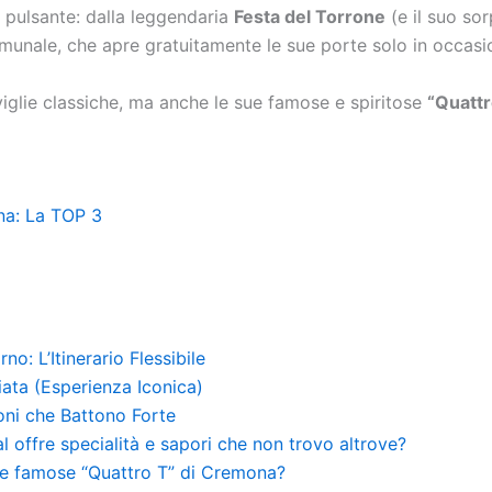
 pulsante: dalla leggendaria
Festa del Torrone
(e il suo so
unale, che apre gratuitamente le sue porte solo in occasion
iglie classiche, ma anche le sue famose e spiritose
“Quattr
na: La TOP 3
: L’Itinerario Flessibile
iata (Esperienza Iconica)
oni che Battono Forte
val offre specialità e sapori che non trovo altrove?
le famose “Quattro T” di Cremona?