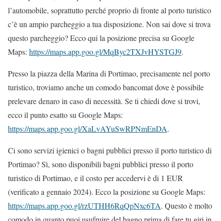
l’automobile, soprattutto perché proprio di fronte al porto turistico
c’è un ampio parcheggio a tua disposizione. Non sai dove si trova
questo parcheggio? Ecco qui la posizione precisa su Google
Maps:
https://maps.app.goo.gl/MqByc2TXJvHYSTGJ9
.
Presso la piazza della Marina di Portimao, precisamente nel porto
turistico, troviamo anche un comodo bancomat dove è possibile
prelevare denaro in caso di necessità. Se ti chiedi dove si trovi,
ecco il punto esatto su Google Maps:
https://maps.app.goo.gl/XaLvAYuSwRPNmEnDA
.
Ci sono servizi igienici o bagni pubblici presso il porto turistico di
Portimao? Sì, sono disponibili bagni pubblici presso il porto
turistico di Portimao, e il costo per accedervi è di 1 EUR
(verificato a gennaio 2024). Ecco la posizione su Google Maps:
https://maps.app.goo.gl/rzUTHH6RqQpNxc6TA
. Questo è molto
comodo in quanto puoi usufruire del bagno prima di fare tu giri in