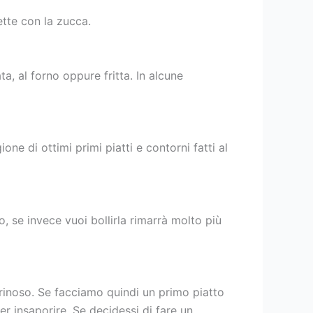
ette con la zucca.
a, al forno oppure fritta. In alcune
ne di ottimi primi piatti e contorni fatti al
o, se invece vuoi bollirla rimarrà molto più
rinoso. Se facciamo quindi un primo piatto
r insaporire. Se decidessi di fare un