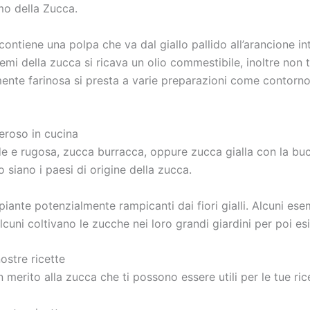
amo della Zucca.
ontiene una polpa che va dal giallo pallido all’arancione in
emi della zucca si ricava un olio commestibile, inoltre non 
nte farinosa si presta a varie preparazioni come contorno, 
eroso in cucina
rde e rugosa, zucca burracca, oppure zucca gialla con la buc
 siano i paesi di origine della zucca.
 piante potenzialmente rampicanti dai fiori gialli. Alcuni es
cuni coltivano le zucche nei loro grandi giardini per poi esi
ostre ricette
merito alla zucca che ti possono essere utili per le tue ric