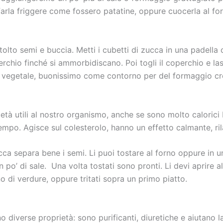
, farla friggere come fossero patatine, oppure cuocerla al for
tolto semi e buccia. Metti i cubetti di zucca in una padella
rchio finché si ammorbidiscano. Poi togli il coperchio e lasc
o vegetale, buonissimo come contorno per del formaggio c
ietà utili al nostro organismo, anche se sono molto caloric
tempo. Agisce sul colesterolo, hanno un effetto calmante, ri
zucca separa bene i semi. Li puoi tostare al forno oppure in 
n po’ di sale. Una volta tostati sono pronti. Li devi aprire a
o di verdure, oppure tritati sopra un primo piatto.
o diverse proprietà: sono purificanti, diuretiche e aiutano l