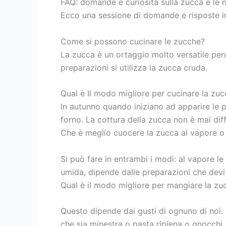
FAQ: domande e curiosità sulla zucca e le n
Ecco una sessione di domande e risposte in 
Come si possono cucinare le zucche?
La zucca è un ortaggio molto versatile perch
preparazioni si utilizza la zucca cruda.
Qual è Il modo migliore per cucinare la zuc
In autunno quando iniziano ad apparire le pr
forno. La cottura della zucca non è mai diffic
Che è meglio cuocere la zucca al vapore o b
Si può fare in entrambi i modi: al vapore le
umida, dipende dalle preparazioni che devi 
Qual è il modo migliore per mangiare la zu
Questo dipende dai gusti di ognuno di noi.
che sia minestra o pasta ripiena o gnocchi,