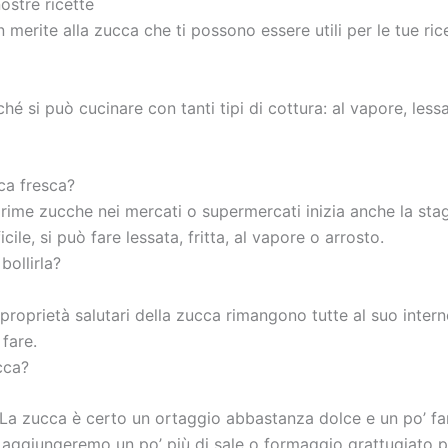
ostre ricette
merite alla zucca che ti possono essere utili per le tue ric
é si può cucinare con tanti tipi di cottura: al vapore, lessat
ca fresca?
ime zucche nei mercati o supermercati inizia anche la stagio
ile, si può fare lessata, fritta, al vapore o arrosto.
ollirla?
 proprietà salutari della zucca rimangono tutte al suo intern
fare.
cca?
 La zucca è certo un ortaggio abbastanza dolce e un po’ fa
 aggiungeremo un po’ più di sale o formaggio grattugiato pe