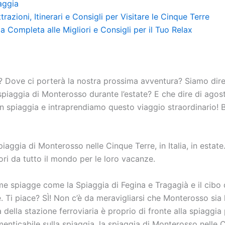
aggia
zioni, Itinerari e Consigli per Visitare le Cinque Terre
 Completa alle Migliori e Consigli per il Tuo Relax
io? Dove ci porterà la nostra prossima avventura? Siamo dir
la spiaggia di Monterosso durante l’estate? E che dire di ago
spiaggia e intraprendiamo questo viaggio straordinario! Ben
iaggia di Monterosso nelle Cinque Terre, in Italia, in estat
ori da tutto il mondo per le loro vacanze.
ime spiagge come la Spiaggia di Fegina e Tragagià e il cibo 
. Ti piace? SÌ! Non c’è da meravigliarsi che Monterosso sia la
a della stazione ferroviaria è proprio di fronte alla spiaggi
enticabile sulla spiaggia, la spiaggia di Monterosso nelle C