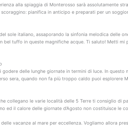
erienza alla spiaggia di Monterosso sarà assolutamente stra
 ti scoraggino: pianifica in anticipo e preparati per un sog
del sole italiano, assaporando la sinfonia melodica delle o
 bel tuffo in queste magnifiche acque. Ti saluto! Metti mi p
o
godere delle lunghe giornate in termini di luce. In questo 
 verso sera, quando non fa più troppo caldo puoi esplorere
he collegano le varie località delle 5 Terre ti consiglio di p
 ed il calore delle giornate d’Agosto non costituisce le co
se delle vacanze al mare per eccellenza. Vogliamo allora pre