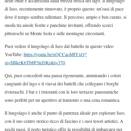
delle onde e accarezzata dalla brezza fresca del lago. Il lungolago
di Iseo, recentemente rinnovato, è proprio questo: un’oasi di pace
dove il tempo sembra rallentare. Il percorso, ampio e ben curato, si
snoda tra aiuole fiorite e panchine invitanti, offrendo scorci
pittoreschi su Monte Isola e sulle montagne circostanti.
Puoi vedere il lungolago di Iseo dal battello in questo video
YouTube:
https://youtu.be/xQCCaoMfYxQ?
si=SBkeK6Tb8P3ieDKr&t=370
.
Qui, puoi concederti una pausa rigenerante, ammirando i colori
cangianti del lago e il viavai dei battelli che collegano i borghi
rivieraschi. I bar e i ristoranti con le loro terrazze panoramiche
sono perfetti per un aperitivo al tramonto o una cena romantica.
Il lungolago è anche il punto di partenza ideale per esplorare Iseo,
con il suo centro storico ricco di fascino e i suoi tesori artistici. A
pochi passi, il porto turistico offre la possibilità di imbarcarsi per