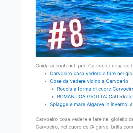
Guida ai contenuti per: Carvoeiro cosa ved
Carvoeiro cosa vedere e fare nel gioi
Cose da vedere vicino a Carvoerio
Roccia a forma di cuore Carvoeir
ROMANTICA GROTTA: Cattedrale d
Spiagge e mare Algarve in inverno: s
Carvoeiro cosa vedere e fare nel gioiello de
Carvoeiro, nel cuore dell’Algarve, brilla com