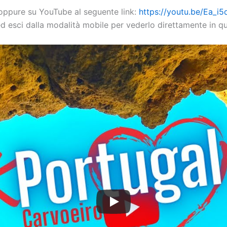
 oppure su YouTube al seguente link:
https://youtu.be/Ea_i
ed esci dalla modalità mobile per vederlo direttamente in q