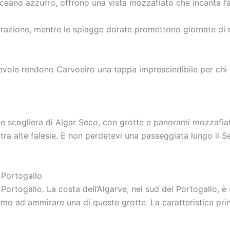
ceano azzurro, offrono una vista mozzafiato che incanta l’
orazione, mentre le spiagge dorate promettono giornate di r
evole rendono Carvoeiro una tappa imprescindibile per chi 
re scogliera di Algar Seco, con grotte e panorami mozzafiat
ra alte falesie. E non perdetevi una passeggiata lungo il S
 Portogallo
ortogallo. La costa dell’Algarve, nel sud del Portogallo, è
emo ad ammirare una di queste grotte. La caratteristica prin