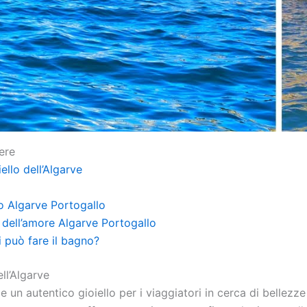
ere
ello dell’Algarve
o Algarve Portogallo
ell’amore Algarve Portogallo
i può fare il bagno?
ll’Algarve
e un autentico gioiello per i viaggiatori in cerca di bellezz