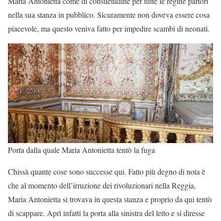
Maria Antonietta come di consuetudine per tutte le regine partorì
nella sua stanza in pubblico. Sicuramente non doveva essere cosa
piacevole, ma questo veniva fatto per impedire scambi di neonati.
Porta dalla quale Maria Antonietta tentò la fuga
Chissà quante cose sono successe qui. Fatto più degno di nota è
che al momento dell’irruzione dei rivoluzionari nella Reggia,
Maria Antonietta si trovava in questa stanza e proprio da qui tentò
di scappare. Aprì infatti la porta alla sinistra del letto e si diresse