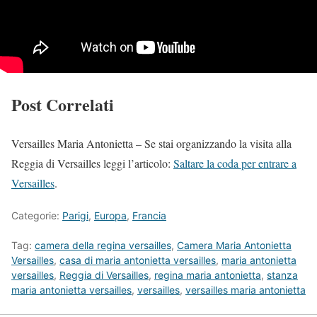
Post Correlati
Versailles Maria Antonietta – Se stai organizzando la visita alla
Reggia di Versailles leggi l’articolo:
Saltare la coda per entrare a
Versailles
.
Categorie:
Parigi
,
Europa
,
Francia
Tag:
camera della regina versailles
,
Camera Maria Antonietta
Versailles
,
casa di maria antonietta versailles
,
maria antonietta
versailles
,
Reggia di Versailles
,
regina maria antonietta
,
stanza
maria antonietta versailles
,
versailles
,
versailles maria antonietta