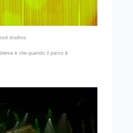
wood studios.
oblema è che quando il parco è