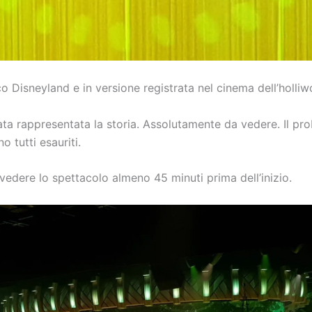
co Disneyland e in versione registrata nel cinema dell’holli
ata rappresentata la storia. Assolutamente da vedere. Il pr
o tutti esauriti.
r vedere lo spettacolo almeno 45 minuti prima dell’inizio.