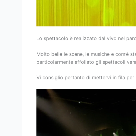
Lo spettacolo è realizzato dal vivo nel par
Molto belle le scene, le musiche e com’è st
particolarmente affollato gli spettacoli vann
Vi consiglio pertanto di mettervi in fila pe