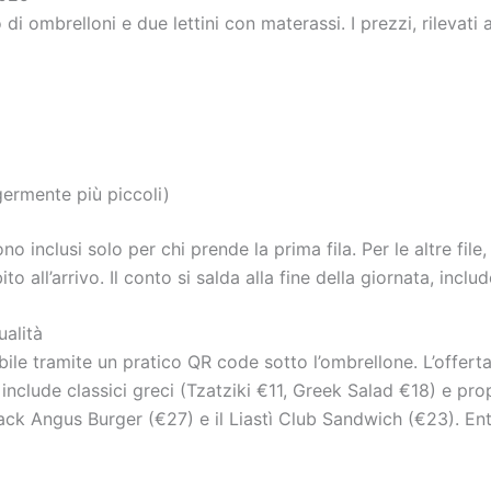
o di ombrelloni e due lettini con materassi. I prezzi, rilevati 
germente più piccoli)
 inclusi solo per chi prende la prima fila. Per le altre file,
ll’arrivo. Il conto si salda alla fine della giornata, inclu
ualità
ile tramite un pratico QR code sotto l’ombrellone. L’offerta
 include classici greci (Tzatziki €11, Greek Salad €18) e propo
lack Angus Burger (€27) e il Liastì Club Sandwich (€23). Ent