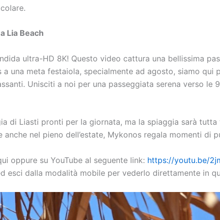
colare.
a Lia Beach
endida ultra-HD 8K! Questo video cattura una bellissima pass
a una meta festaiola, specialmente ad agosto, siamo qui pe
ilassanti. Unisciti a noi per una passeggiata serena verso le
gia di Liasti pronti per la giornata, ma la spiaggia sarà tutt
 anche nel pieno dell’estate, Mykonos regala momenti di pur
qui oppure su YouTube al seguente link:
https://youtu.be/2j
ed esci dalla modalità mobile per vederlo direttamente in q