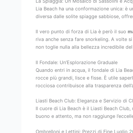
La Spiaggia: Un Mosaico di Sassolini e Acqu
Lia Beach ha una conformazione unica: è un 
diversa dalle solite spiagge sabbiose, offr
Il vero punto di forza di Lia è però il suo
m
riva anche senza fare snorkeling. A volte si
non toglie nulla alla bellezza incredibile d
Il Fondale: Un’Esplorazione Graduale
Quando entri in acqua, il fondale di Lia Beac
rocce più grandi, lisce e fisse. È utile sap
rocciosa contribuisce alla trasparenza dell
Liasti Beach Club: Eleganza e Servizio di C
Il cuore di Lia Beach è il Liasti Beach Club
buono e attento, ma non raggiunge l’eccell
Ombrelloni e Lettini: Prezzi di Fine Luglio 