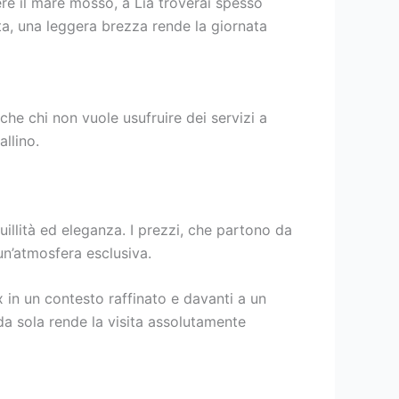
re il mare mosso, a Lia troverai spesso
ata, una leggera brezza rende la giornata
che chi non vuole usufruire dei servizi a
llino.
illità ed eleganza. I prezzi, che partono da
un’atmosfera esclusiva.
x in un contesto raffinato e davanti a un
da sola rende la visita assolutamente