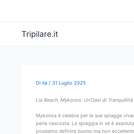
Vai
al
contenuto
Tripilare.it
Di
Ila
/
31 Luglio 2025
Lia Beach, Mykonos: Un’Oasi di Tranquillità 
Mykonos è celebre per le sue spiagge vivac
perla nascosta. La spiaggia in sé è assolut
possiamo definire buono ma non eccellente, o