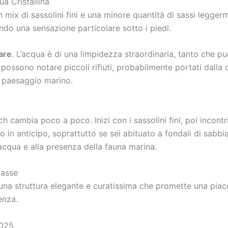
a Cristallina
mix di sassolini fini e una minore quantità di sassi legger
endo una sensazione particolare sotto i piedi.
are
. L’acqua è di una limpidezza straordinaria, tanto che puo
 possono notare piccoli rifiuti, probabilmente portati dalla 
el paesaggio marino.
h cambia poco a poco. Inizi con i sassolini fini, poi incontri 
erlo in anticipo, soprattutto se sei abituato a fondali di s
’acqua e alla presenza della fauna marina.
lasse
, una struttura elegante e curatissima che promette una piac
enza.
2025