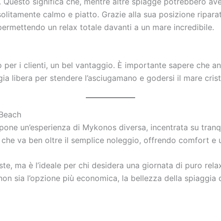
 Questo significa che, mentre altre spiagge potrebbero ave
 solitamente calmo e piatto. Grazie alla sua posizione ripar
permettendo un relax totale davanti a un mare incredibile.
o per i clienti, un bel vantaggio. È importante sapere che an
 libera per stendere l’asciugamano e godersi il mare crista
 Beach
opone un’esperienza di Mykonos diversa, incentrata su tranqu
a che va ben oltre il semplice noleggio, offrendo comfort e 
este, ma è l’ideale per chi desidera una giornata di puro rela
on sia l’opzione più economica, la bellezza della spiaggia 