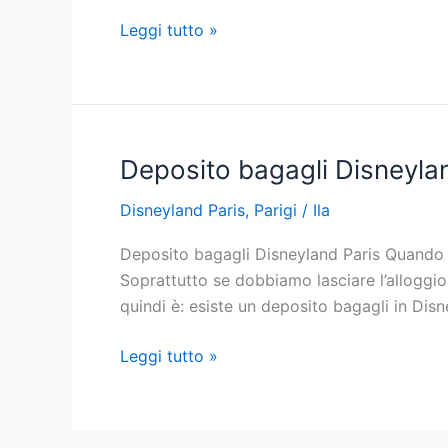
Cosa
Leggi tutto »
fare
a
Disneyland
Paris
quando
Deposito bagagli Disneyla
è
Disneyland Paris
,
Parigi
/
Ila
troppo
affollato
Deposito bagagli Disneyland Paris Quando si 
Soprattutto se dobbiamo lasciare l’alloggio
quindi è: esiste un deposito bagagli in Disne
Deposito
Leggi tutto »
bagagli
Disneyland
Paris