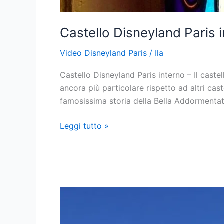
Castello Disneyland Paris 
Video Disneyland Paris
/
Ila
Castello Disneyland Paris interno – Il caste
ancora più particolare rispetto ad altri caste
famosissima storia della Bella Addormentat
Castello
Leggi tutto »
Disneyland
Paris
interno