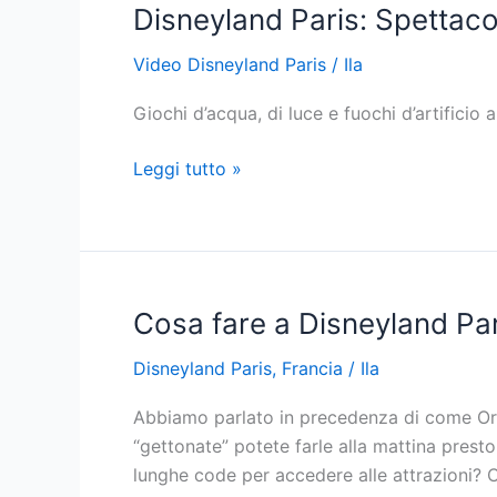
Disneyland Paris: Spettacol
Video Disneyland Paris
/
Ila
Giochi d’acqua, di luce e fuochi d’artificio 
Disneyland
Leggi tutto »
Paris:
Spettacoli
al
castello
Cosa fare a Disneyland Par
Disneyland Paris
,
Francia
/
Ila
Abbiamo parlato in precedenza di come Orga
“gettonate” potete farle alla mattina prest
lunghe code per accedere alle attrazioni? 