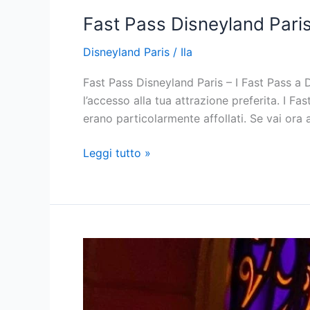
Fast Pass Disneyland Paris
Disneyland Paris
/
Ila
Fast Pass Disneyland Paris – I Fast Pass a D
l’accesso alla tua attrazione preferita. I F
erano particolarmente affollati. Se vai ora 
Fast
Leggi tutto »
Pass
Disneyland
Paris.
Sono
gratuiti?