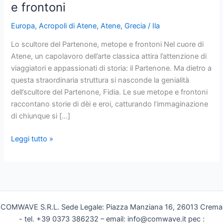
e frontoni
Europa
,
Acropoli di Atene
,
Atene
,
Grecia
/
Ila
Lo scultore del Partenone, metope e frontoni Nel cuore di
Atene, un capolavoro dell’arte classica attira l’attenzione di
viaggiatori e appassionati di storia: il Partenone. Ma dietro a
questa straordinaria struttura si nasconde la genialità
dell’scultore del Partenone, Fidia. Le sue metope e frontoni
raccontano storie di dèi e eroi, catturando l’immaginazione
di chiunque si […]
Lo
Leggi tutto »
scultore
del
Partenone,
metope
e
COMWAVE S.R.L. Sede Legale: Piazza Manziana 16, 26013 Crema
frontoni
- tel. +39 0373 386232 – email: info@comwave.it pec :