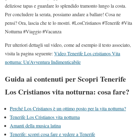
deliziose tapas e guardare lo splendido tramonto lungo la costa.
Per concludere la serata, possiamo andare a ballare! Cosa ne
pensi? Ora, lascia che te lo mostri. #LosCristianos #Tenerife #Vita
Notturna #Viaggio #Vacanza
Per ulteriori dettagli sul video, come ad esempio il testo associato,
visita la pagina seguente:
Video Tenerife Los cristianos Vita
notturna: Un’Avventura Indimenticabile
Guida ai contenuti per Scopri Tenerife
Los Cristianos vita notturna: cosa fare?
Perché Los Cristianos è un ottimo posto per la vita notturna?
Tenerife Los Cristianos vita notturna
Amanti della musica latina
Tenerife: scopri cosa fare e vedere a Tenerife