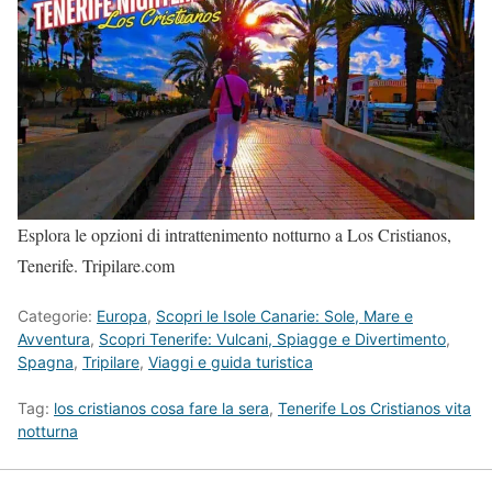
Esplora le opzioni di intrattenimento notturno a Los Cristianos,
Tenerife. Tripilare.com
Categorie:
Europa
,
Scopri le Isole Canarie: Sole, Mare e
Avventura
,
Scopri Tenerife: Vulcani, Spiagge e Divertimento
,
Spagna
,
Tripilare
,
Viaggi e guida turistica
Tag:
los cristianos cosa fare la sera
,
Tenerife Los Cristianos vita
notturna