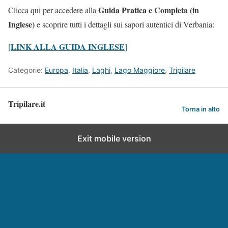
Guida Pratica e Completa (in
Clicca qui per accedere alla
Inglese)
e scoprire tutti i dettagli sui sapori autentici di Verbania:
LINK ALLA GUIDA INGLESE
[
]
Categorie:
Europa
,
Italia
,
Laghi
,
Lago Maggiore
,
Tripilare
Tripilare.it
Torna in alto
Exit mobile version