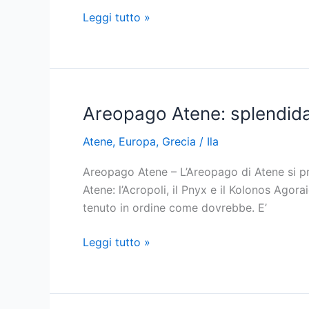
Lo
Leggi tutto »
scultore
del
Partenone,
metope
e
Areopago Atene: splendida 
frontoni
Atene
,
Europa
,
Grecia
/
Ila
Areopago Atene – L’Areopago di Atene si pre
Atene: l’Acropoli, il Pnyx e il Kolonos Ago
tenuto in ordine come dovrebbe. E’
Areopago
Leggi tutto »
Atene:
splendida
vista,