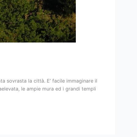
ta sovrasta la città. E’ facile immaginare il
aelevata, le ampie mura ed i grandi templi