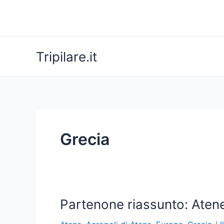
Vai
al
contenuto
Tripilare.it
Grecia
Partenone riassunto: Aten