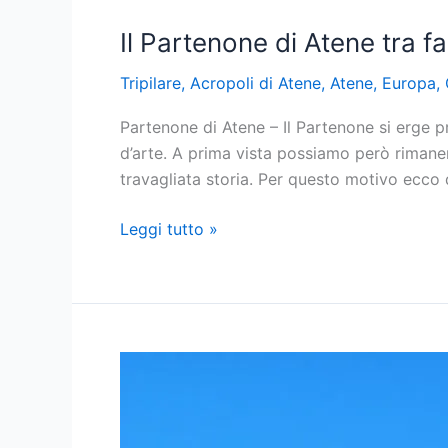
storia
e
Il Partenone di Atene tra f
cristianesimo
Tripilare
,
Acropoli di Atene
,
Atene
,
Europa
,
Partenone di Atene – Il Partenone si erge p
d’arte. A prima vista possiamo però rimane
travagliata storia. Per questo motivo ecco
Il
Leggi tutto »
Partenone
di
Atene
tra
fascino,
storia
e
saccheggi