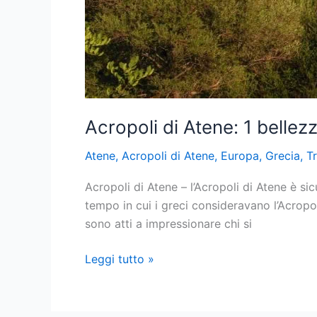
Acropoli di Atene: 1 bellezz
Atene
,
Acropoli di Atene
,
Europa
,
Grecia
,
Tr
Acropoli di Atene – l’Acropoli di Atene è sic
tempo in cui i greci consideravano l’Acropo
sono atti a impressionare chi si
Acropoli
Leggi tutto »
di
Atene:
1