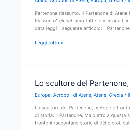
Atene
,
Acropoli di Atene
,
Europa
,
Grecia
/
I
Partenone riassunto. Il Partenone di Atene 
Riassunto” elenchiamo tutte le vicissitudini
data leggi il seguente articolo: Il Partenone
Partenone
Leggi tutto »
riassunto:
Atene
storia
antica
e
Lo scultore del Partenone,
moderna
Europa
,
Acropoli di Atene
,
Atene
,
Grecia
/
I
Lo scultore del Partenone, metope e frontoni
di storia: il Partenone. Ma dietro a questa 
frontoni raccontano storie di dèi e eroi, c