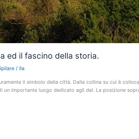
a ed il fascino della storia.
ipilare
/
Ila
uramente il simbolo della città. Dalla collina su cui è colloca
li un importante luogo dedicato agli dei. La posizione sopr