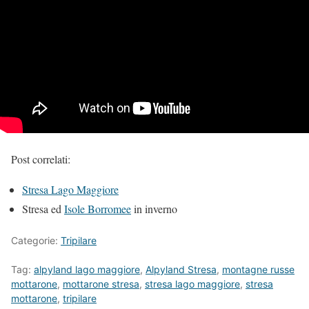
Post correlati:
Stresa Lago Maggiore
Stresa ed
Isole Borromee
in inverno
Categorie:
Tripilare
Tag:
alpyland lago maggiore
,
Alpyland Stresa
,
montagne russe
mottarone
,
mottarone stresa
,
stresa lago maggiore
,
stresa
mottarone
,
tripilare