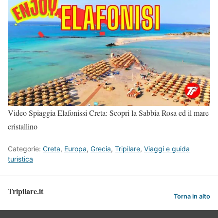
Video Spiaggia Elafonissi Creta: Scopri la Sabbia Rosa ed il mare
cristallino
Categorie:
Creta
,
Europa
,
Grecia
,
Tripilare
,
Viaggi e guida
turistica
Tripilare.it
Torna in alto