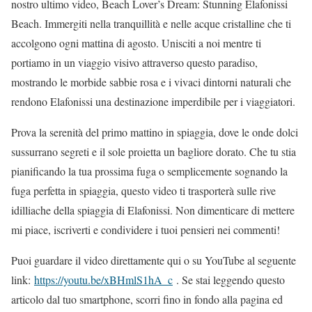
nostro ultimo video, Beach Lover’s Dream: Stunning Elafonissi
Beach. Immergiti nella tranquillità e nelle acque cristalline che ti
accolgono ogni mattina di agosto. Unisciti a noi mentre ti
portiamo in un viaggio visivo attraverso questo paradiso,
mostrando le morbide sabbie rosa e i vivaci dintorni naturali che
rendono Elafonissi una destinazione imperdibile per i viaggiatori.
Prova la serenità del primo mattino in spiaggia, dove le onde dolci
sussurrano segreti e il sole proietta un bagliore dorato. Che tu stia
pianificando la tua prossima fuga o semplicemente sognando la
fuga perfetta in spiaggia, questo video ti trasporterà sulle rive
idilliache della spiaggia di Elafonissi. Non dimenticare di mettere
mi piace, iscriverti e condividere i tuoi pensieri nei commenti!
Puoi guardare il video direttamente qui o su YouTube al seguente
link:
https://youtu.be/xBHmlS1hA_c
. Se stai leggendo questo
articolo dal tuo smartphone, scorri fino in fondo alla pagina ed