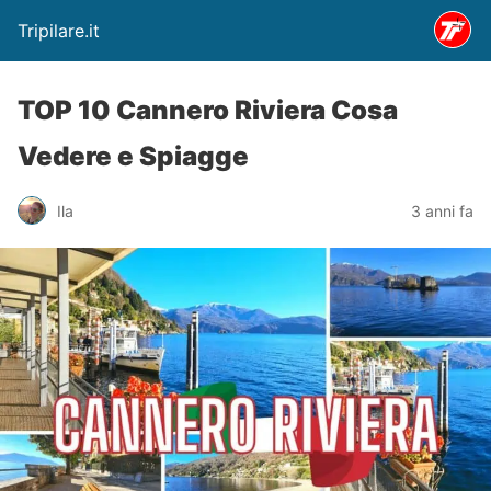
Tripilare.it
TOP 10 Cannero Riviera Cosa
Vedere e Spiagge
Ila
3 anni fa