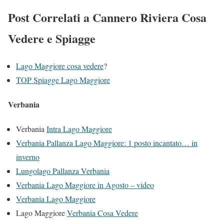
Post Correlati a Cannero Riviera Cosa
Vedere e Spiagge
Lago Maggiore cosa vedere
?
TOP Spiagge Lago Maggiore
Verbania
Verbania
Intra Lago Maggiore
Verbania Pallanza Lago Maggiore: 1 posto incantato… in
inverno
Lungolago Pal
lanza Verbania
Verbania Lago Maggio
re in Agosto – video
Verbania Lago Maggiore
Lago Maggiore
Verbania Cosa Vedere