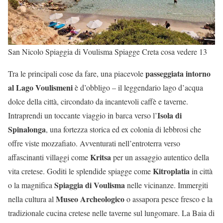
San Nicolo Spiaggia di Voulisma Spiagge Creta cosa vedere 13
passeggiata intorno
Tra le principali cose da fare, una piacevole
al Lago Voulismeni
è d’obbligo – il leggendario lago d’acqua
dolce della città, circondato da incantevoli caffè e taverne.
Isola di
Intraprendi un toccante viaggio in barca verso l’
Spinalonga
, una fortezza storica ed ex colonia di lebbrosi che
offre viste mozzafiato. Avventurati nell’entroterra verso
Kritsa
affascinanti villaggi come
per un assaggio autentico della
Kitroplatia
vita cretese. Goditi le splendide spiagge come
in città
Spiaggia di Voulisma
o la magnifica
nelle vicinanze. Immergiti
Museo Archeologico
nella cultura al
o assapora pesce fresco e la
tradizionale cucina cretese nelle taverne sul lungomare. La Baia di