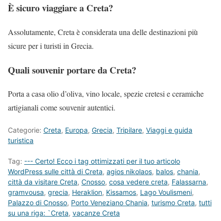
È sicuro viaggiare a Creta?
Assolutamente, Creta è considerata una delle destinazioni più
sicure per i turisti in Grecia.
Quali souvenir portare da Creta?
Porta a casa olio d’oliva, vino locale, spezie cretesi e ceramiche
artigianali come souvenir autentici.
Categorie:
Creta
,
Europa
,
Grecia
,
Tripilare
,
Viaggi e guida
turistica
Tag:
--- Certo! Ecco i tag ottimizzati per il tuo articolo
WordPress sulle città di Creta
,
agios nikolaos
,
balos
,
chania
,
città da visitare Creta
,
Cnosso
,
cosa vedere creta
,
Falassarna
,
gramvousa
,
grecia
,
Heraklion
,
Kissamos
,
Lago Voulismeni
,
Palazzo di Cnosso
,
Porto Veneziano Chania
,
turismo Creta
,
tutti
su una riga: `Creta
,
vacanze Creta