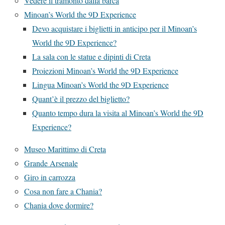
Vedere il tramonto dalla barca
Minoan’s World the 9D Experience
Devo acquistare i biglietti in anticipo per il Minoan’s
World the 9D Experience?
La sala con le statue e dipinti di Creta
Proiezioni Minoan’s World the 9D Experience
Lingua Minoan’s World the 9D Experience
Quant’è il prezzo del biglietto?
Quanto tempo dura la visita al Minoan’s World the 9D
Experience?
Museo Marittimo di Creta
Grande Arsenale
Giro in carrozza
Cosa non fare a Chania?
Chania dove dormire?