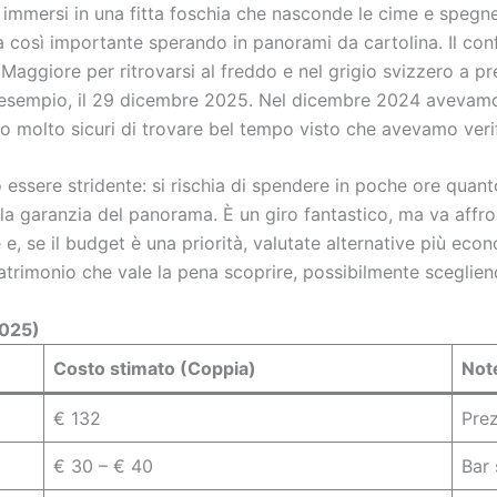
a immersi in una fitta foschia che nasconde le cime e spegne 
 così importante sperando in panorami da cartolina. Il conf
o Maggiore per ritrovarsi al freddo e nel grigio svizzero a p
ad esempio, il 29 dicembre 2025. Nel dicembre 2024 avevam
 molto sicuri di trovare bel tempo visto che avevamo verif
ò essere stridente: si rischia di spendere in poche ore quan
la garanzia del panorama. È un giro fantastico, ma va affr
e, se il budget è una priorità, valutate alternative più econ
patrimonio che vale la pena scoprire, possibilmente scegliend
2025)
Costo stimato (Coppia)
Not
€ 132
Prez
€ 30 – € 40
Bar 