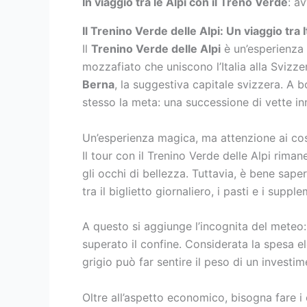
In viaggio tra le Alpi con il Treno Verde
: a
Il Trenino Verde delle Alpi: Un viaggio tra I
Il
Trenino Verde delle Alpi
è un’esperienza 
mozzafiato che uniscono l’Italia alla Svizze
Berna
, la suggestiva capitale svizzera. A 
stesso la meta: una successione di vette inn
Un’esperienza magica, ma attenzione ai cos
Il tour con il Trenino Verde delle Alpi rima
gli occhi di bellezza. Tuttavia, è bene sape
tra il biglietto giornaliero, i pasti e i supp
A questo si aggiunge l’incognita del meteo: d
superato il confine. Considerata la spesa el
grigio può far sentire il peso di un investim
Oltre all’aspetto economico, bisogna fare i 