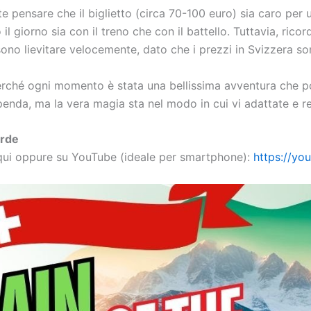
te pensare che il biglietto (circa 70-100 euro) sia caro pe
l giorno sia con il treno che con il battello. Tuttavia, ricor
ossono lievitare velocemente, dato che i prezzi in Svizzera son
rché ogni momento è stata una bellissima avventura che por
upenda, ma la vera magia sta nel modo in cui vi adattate e r
erde
qui oppure su YouTube (ideale per smartphone):
https://yo