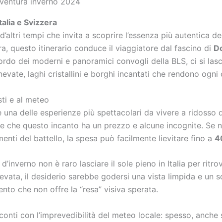
vventura inverno 2024
talia e Svizzera
d’altri tempi che invita a scoprire l’essenza più autentica 
ra, questo itinerario conduce il viaggiatore dal fascino di
D
bordo dei moderni e panoramici convogli della BLS, ci si las
evate, laghi cristallini e borghi incantati che rendono ogni 
ti e al meteo
ne una delle esperienze più spettacolari da vivere a ridosso 
re che questo incanto ha un prezzo e alcune incognite. Se no
lementi del battello, la spesa può facilmente lievitare fino a
4
’inverno non è raro lasciare il sole pieno in Italia per ritro
evata, il desiderio sarebbe godersi una vista limpida e un so
ento che non offre la “resa” visiva sperata.
conti con l’imprevedibilità del meteo locale: spesso, anche s