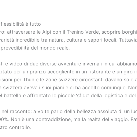
flessibilità è tutto
o: attraversare le Alpi con il Trenino Verde, scoprire borghi
varietà incredibile tra natura, cultura e sapori locali. Tutta
mprevedibilità del mondo reale.
 e video di due diverse avventure invernali in cui abbiamo f
tato per un pranzo accogliente in un ristorante e un giro i
isioni per Thun e le zone svizzere circostanti davano sole 
ia svizzera aveva i suoi piani e ci ha accolto comunque. No
 battello e affrontato le piccole ‘sfide’ della logistica e de
 nel racconto: a volte parlo della bellezza assoluta di un 
0%. Non è una contraddizione, ma la realtà del viaggio. Fattor
stro controllo.