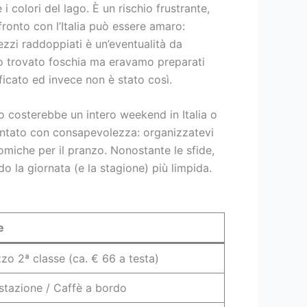
i colori del lago. È un rischio frustrante,
ronto con l’Italia può essere amaro:
rezzi raddoppiati è un’eventualità da
o trovato foschia ma eravamo preparati
icato ed invece non è stato così.
to costerebbe un intero weekend in Italia o
ontato con consapevolezza: organizzatevi
omiche per il pranzo. Nonostante le sfide,
o la giornata (e la stagione) più limpida.
e
zo 2ª classe (ca. € 66 a testa)
stazione / Caffè a bordo