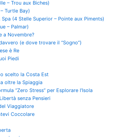
lle – Trou aux Biches)
 – Turtle Bay)
Spa (4 Stelle Superior – Pointe aux Piments)
que – Palmar)
re a Novembre?
 davvero (e dove trovare il “Sogno”)
hese è Re
uoi Piedi
mo scelto la Costa Est
a oltre la Spiaggia
rmula “Zero Stress” per Esplorare l’Isola
Libertà senza Pensieri
 del Viaggiatore
iatevi Coccolare
perta