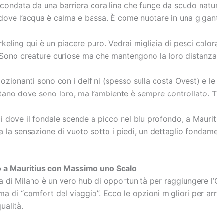
circondata da una barriera corallina che funge da scudo natu
dove l’acqua è calma e bassa. È come nuotare in una gigant
keling qui è un piacere puro. Vedrai migliaia di pesci colora
lo. Sono creature curiose ma che mantengono la loro distanza
mozionanti sono con i delfini (spesso sulla costa Ovest) e 
tano dove sono loro, ma l’ambiente è sempre controllato. Ti 
lli dove il fondale scende a picco nel blu profondo, a Maur
nza la sensazione di vuoto sotto i piedi, un dettaglio fonda
no a Mauritius con Massimo uno Scalo
na di Milano è un vero hub di opportunità per raggiungere l
a di “comfort del viaggio”. Ecco le opzioni migliori per arr
ualità.