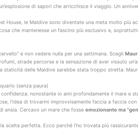
un’esplosione di sapori che arricchisce il viaggio. Un anniver
st House, le Maldive sono diventate una meta molto più acce
lcosa che mantenesse un fascino più esclusivo e, soprattutt
 cervello” e non vedere nulla per una settimana. Scegli
Mauri
 profumi, strade percorse e la sensazione di aver vissuto un’
a staticità delle Maldive sarebbe stata troppo stretta: Maurit
cquario (senza paura)
a confidenza: nonostante io ami profondamente il mare e s
se, l’idea di trovarmi improvvisamente faccia a faccia con g
 di ansia. Cercavo un mare che fosse
emozionante ma “gent
 la scelta perfetta. Ecco perché l’ho trovata più rassicurante