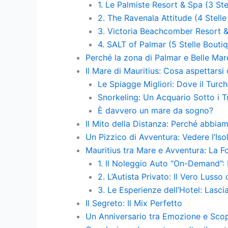
1. Le Palmiste Resort & Spa (3 Ste
2. The Ravenala Attitude (4 Stelle
3. Victoria Beachcomber Resort & 
4. SALT of Palmar (5 Stelle Bouti
Perché la zona di Palmar e Belle Ma
Il Mare di Mauritius: Cosa aspettarsi
Le Spiagge Migliori: Dove il Turc
Snorkeling: Un Acquario Sotto i T
È davvero un mare da sogno?
Il Mito della Distanza: Perché abbia
Un Pizzico di Avventura: Vedere l’Isol
Mauritius tra Mare e Avventura: La Fo
1. Il Noleggio Auto “On-Demand”: 
2. L’Autista Privato: Il Vero Lusso
3. Le Esperienze dell’Hotel: Lasc
Il Segreto: Il Mix Perfetto
Un Anniversario tra Emozione e Sco