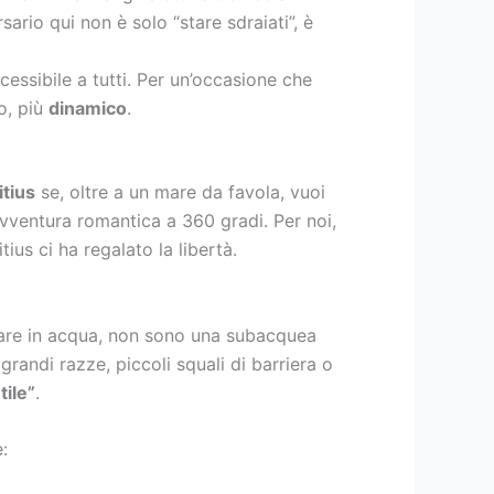
sario qui non è solo “stare sdraiati”, è
ssibile a tutti. Per un’occasione che
o, più
dinamico
.
tius
se, oltre a un mare da favola, vuoi
avventura romantica a 360 gradi. Per noi,
ius ci ha regalato la libertà.
tare in acqua, non sono una subacquea
randi razze, piccoli squali di barriera o
ile”
.
: