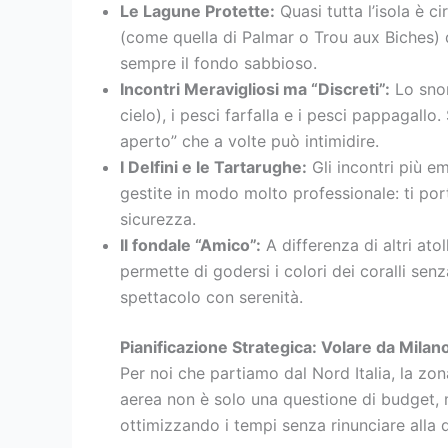
Le Lagune Protette:
Quasi tutta l’isola è 
(come quella di Palmar o Trou aux Biches) 
sempre il fondo sabbioso.
Incontri Meravigliosi ma “Discreti”:
Lo snor
cielo), i pesci farfalla e i pesci pappagal
aperto” che a volte può intimidire.
I Delfini e le Tartarughe:
Gli incontri più e
gestite in modo molto professionale: ti por
sicurezza.
Il fondale “Amico”:
A differenza di altri ato
permette di godersi i colori dei coralli se
spettacolo con serenità.
Pianificazione Strategica: Volare da Mila
Per noi che partiamo dal Nord Italia, la zo
aerea non è solo una questione di budget, m
ottimizzando i tempi senza rinunciare alla q