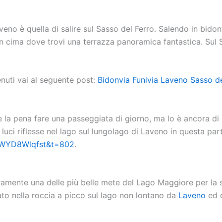
aveno è quella di salire sul Sasso del Ferro. Salendo in bid
 in cima dove trovi una terrazza panoramica fantastica. Sul S
nuti vai al seguente post:
Bidonvia Funivia Laveno Sasso del
e la pena fare una passeggiata di giorno, ma lo è ancora di 
e luci riflesse nel lago sul lungolago di Laveno in questa pa
QWYD8Wlqfst&t=802
.
amente una delle più belle mete del Lago Maggiore per la su
ato nella roccia a picco sul lago non lontano da
Laveno
ed o