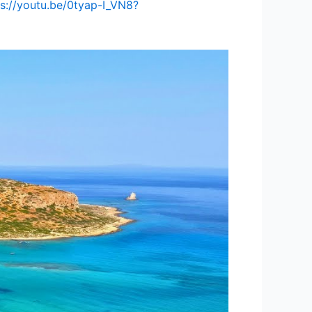
ps://youtu.be/0tyap-I_VN8?