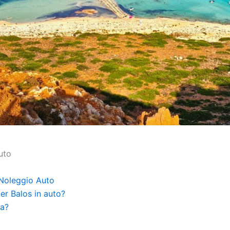
uto
 Noleggio Auto
er Balos in auto?
ta?