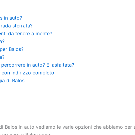
s in auto?
trada sterrata?
enti da tenere a mente?
a?
 per Balos?
a?
percorrere in auto? E’ asfaltata?
s con indirizzo completo
ia di Balos
i Balos in auto vediamo le varie opzioni che abbiamo per arr
r arrivare a Balos sono: