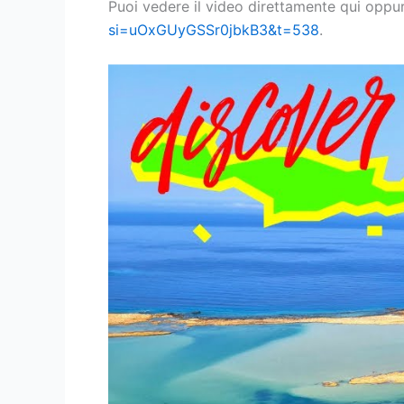
Puoi vedere il video direttamente qui oppu
si=uOxGUyGSSr0jbkB3&t=538
.