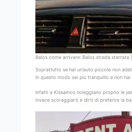
Balos come arrivare: Balos strada sterrata 
Soprattutto se hai un’auto piccola non adatt
In questo modo sei più tranquillo e non hai
Infatti a Kissamos noleggiano proprio le je
invece scoraggiarti e dirti di preferire la b