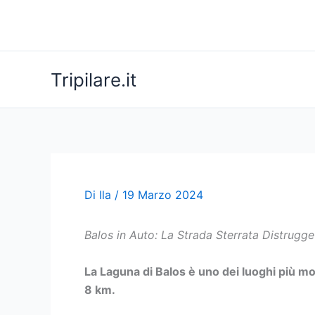
Vai
al
contenuto
Tripilare.it
Di
Ila
/
19 Marzo 2024
Balos in Auto: La Strada Sterrata Distrugge
La Laguna di Balos è uno dei luoghi più moz
8 km.