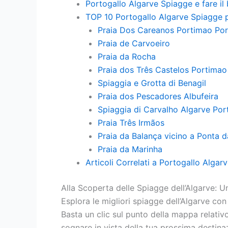
Portogallo Algarve Spiagge e fare il
TOP 10 Portogallo Algarve Spiagge p
Praia Dos Careanos Portimao Por
Praia de Carvoeiro
Praia da Rocha
Praia dos Três Castelos Portimao
Spiaggia e Grotta di Benagil
Praia dos Pescadores Albufeira
Spiaggia di Carvalho Algarve Por
Praia Três Irmãos
Praia da Balança vicino a Ponta 
Praia da Marinha
Articoli Correlati a Portogallo Algar
Alla Scoperta delle Spiagge dell’Algarve: U
Esplora le migliori spiagge dell’Algarve con
Basta un clic sul punto della mappa relativ
sognare in vista della tua prossima destina