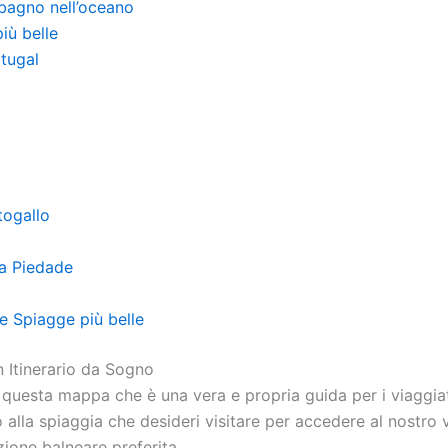
 bagno nell’oceano
iù belle
tugal
togallo
da Piedade
ve Spiagge più belle
n Itinerario da Sogno
 questa mappa che è una vera e propria guida per i viaggiato
o alla spiaggia che desideri visitare per accedere al nostro
zione balneare preferita.