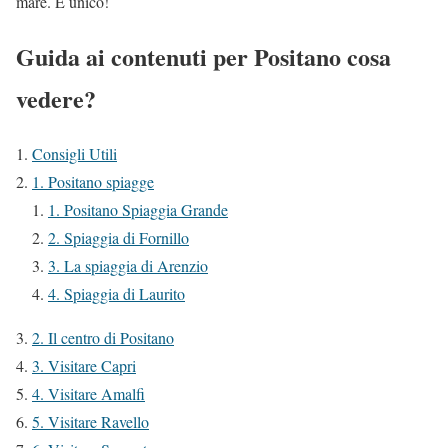
mare. È unico!
Guida ai contenuti per Positano cosa
vedere?
Consigli Utili
1. Positano spiagge
1. Positano Spiaggia Grande
2. Spiaggia di Fornillo
3. La spiaggia di Arenzio
4. Spiaggia di Laurito
2. Il centro di Positano
3. Visitare Capri
4. Visitare Amalfi
5. Visitare Ravello