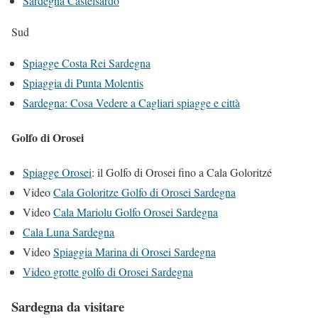
Sardegna Castelsardo
Sud
Spiagge Costa Rei Sardegna
Spiaggia di Punta Molentis
Sardegna: Cosa Vedere a Cagliari spiagge e città
Golfo di Orosei
Spiagge Orosei
: il Golfo di Orosei fino a Cala Goloritzé
Video
Cala Goloritze Golfo di Orosei Sardegna
Video
Cala Mariolu Golfo Orosei Sardegna
Cala Luna Sardegna
Video
Spiaggia Marina di Orosei Sardegna
Video grotte golfo di Orosei Sardegna
Sardegna da visitare