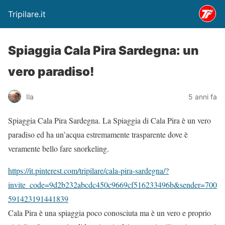
Tripilare.it
Spiaggia Cala Pira Sardegna: un
vero paradiso!
Ila
5 anni fa
Spiaggia Cala Pira Sardegna. La Spiaggia di Cala Pira è un vero
paradiso ed ha un’acqua estremamente trasparente dove è
veramente bello fare snorkeling.
https://it.pinterest.com/tripilare/cala-pira-sardegna/?
invite_code=9d2b232abcdc450c9669cf516233496b&sender=700
591423191441839
Cala Pira è una spiaggia poco conosciuta ma è un vero e proprio