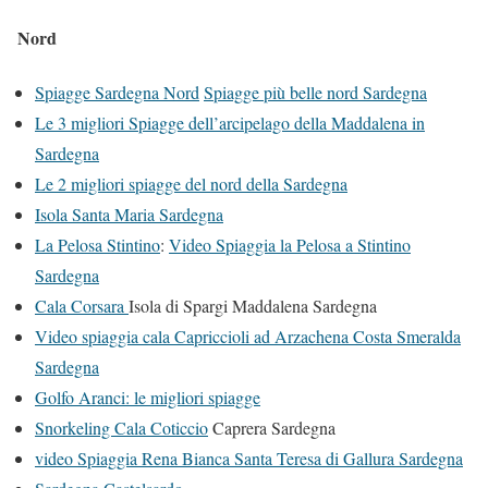
Nord
Spiagge Sardegna Nord
Spiagge più belle nord Sardegna
Le 3 migliori Spiagge dell’arcipelago della Maddalena in
Sardegna
Le 2 migliori spiagge del nord della Sardegna
Isola Santa Maria Sardegna
La Pelosa Stintino
:
Video Spiaggia la Pelosa a Stintino
Sardegna
Cala Corsara
Isola di Spargi Maddalena Sardegna
Video spiaggia cala Capriccioli ad Arzachena Costa Smeralda
Sardegna
Golfo Aranci: le migliori spiagge
Snorkeling Cala Coticcio
Caprera Sardegna
video Spiaggia Rena Bianca Santa Teresa di Gallura Sardegna