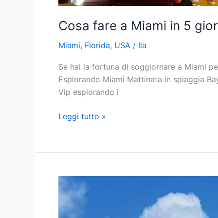
Cosa fare a Miami in 5 gio
Miami
,
Florida
,
USA
/
Ila
Se hai la fortuna di soggiornare a Miami pe
Esplorando Miami Mattinata in spiaggia Bay
Vip esplorando i
Cosa
Leggi tutto »
fare
a
Miami
in
5
giorni:
Dove
andare?