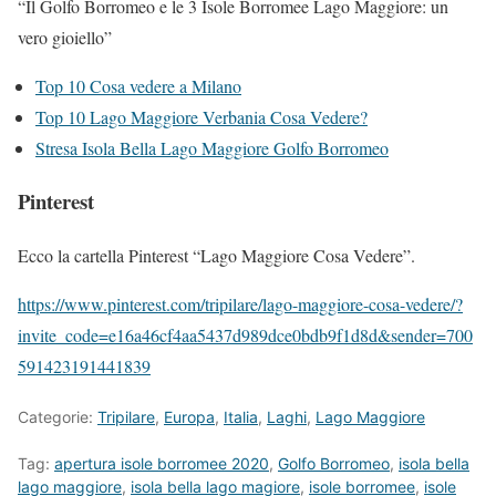
“Il Golfo Borromeo e le 3 Isole Borromee Lago Maggiore: un
vero gioiello”
Top 10 Cosa vedere a Milano
Top 10 Lago Maggiore Verbania Cosa Vedere?
Stresa Isola Bella Lago Maggiore Golfo Borromeo
Pinterest
Ecco la cartella Pinterest “Lago Maggiore Cosa Vedere”.
https://www.pinterest.com/tripilare/lago-maggiore-cosa-vedere/?
invite_code=e16a46cf4aa5437d989dce0bdb9f1d8d&sender=700
591423191441839
Categorie:
Tripilare
,
Europa
,
Italia
,
Laghi
,
Lago Maggiore
Tag:
apertura isole borromee 2020
,
Golfo Borromeo
,
isola bella
lago maggiore
,
isola bella lago magiore
,
isole borromee
,
isole