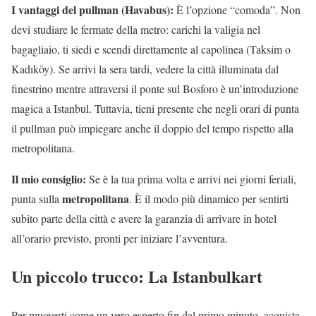
I vantaggi del pullman (Havabus):
È l’opzione “comoda”. Non
devi studiare le fermate della metro: carichi la valigia nel
bagagliaio, ti siedi e scendi direttamente al capolinea (Taksim o
Kadıköy). Se arrivi la sera tardi, vedere la città illuminata dal
finestrino mentre attraversi il ponte sul Bosforo è un’introduzione
magica a Istanbul. Tuttavia, tieni presente che negli orari di punta
il pullman può impiegare anche il doppio del tempo rispetto alla
metropolitana.
Il mio consiglio:
Se è la tua prima volta e arrivi nei giorni feriali,
metropolitana
punta sulla
. È il modo più dinamico per sentirti
subito parte della città e avere la garanzia di arrivare in hotel
all’orario previsto, pronti per iniziare l’avventura.
Un piccolo trucco: La Istanbulkart
Per muoverti come un vero esperto fin dal primo minuto, acquista