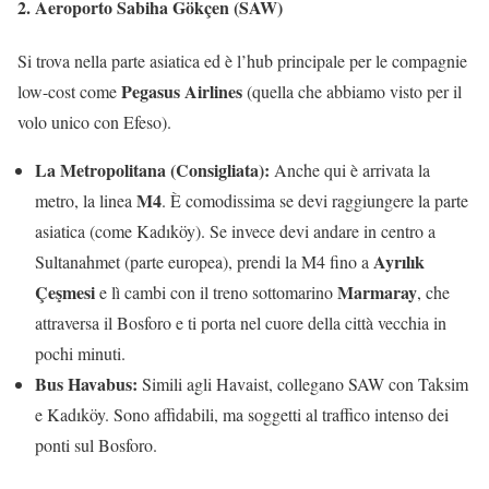
2. Aeroporto Sabiha Gökçen (SAW)
Si trova nella parte asiatica ed è l’hub principale per le compagnie
Pegasus Airlines
low-cost come
(quella che abbiamo visto per il
volo unico con Efeso).
La Metropolitana (Consigliata):
Anche qui è arrivata la
M4
metro, la linea
. È comodissima se devi raggiungere la parte
asiatica (come Kadıköy). Se invece devi andare in centro a
Ayrılık
Sultanahmet (parte europea), prendi la M4 fino a
Çeşmesi
Marmaray
e lì cambi con il treno sottomarino
, che
attraversa il Bosforo e ti porta nel cuore della città vecchia in
pochi minuti.
Bus Havabus:
Simili agli Havaist, collegano SAW con Taksim
e Kadıköy. Sono affidabili, ma soggetti al traffico intenso dei
ponti sul Bosforo.