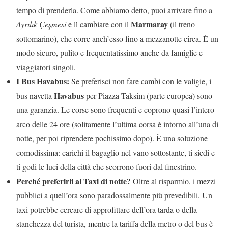
tempo di prenderla. Come abbiamo detto, puoi arrivare fino a
Marmaray
Ayrılık Çeşmesi
e lì cambiare con il
(il treno
sottomarino), che corre anch’esso fino a mezzanotte circa. È un
modo sicuro, pulito e frequentatissimo anche da famiglie e
viaggiatori singoli.
I Bus Havabus:
Se preferisci non fare cambi con le valigie, i
Havabus
bus navetta
per Piazza Taksim (parte europea) sono
una garanzia. Le corse sono frequenti e coprono quasi l’intero
arco delle 24 ore (solitamente l’ultima corsa è intorno all’una di
notte, per poi riprendere pochissimo dopo). È una soluzione
comodissima: carichi il bagaglio nel vano sottostante, ti siedi e
ti godi le luci della città che scorrono fuori dal finestrino.
Perché preferirli al Taxi di notte?
Oltre al risparmio, i mezzi
pubblici a quell’ora sono paradossalmente più prevedibili. Un
taxi potrebbe cercare di approfittare dell’ora tarda o della
stanchezza del turista, mentre la tariffa della metro o del bus è