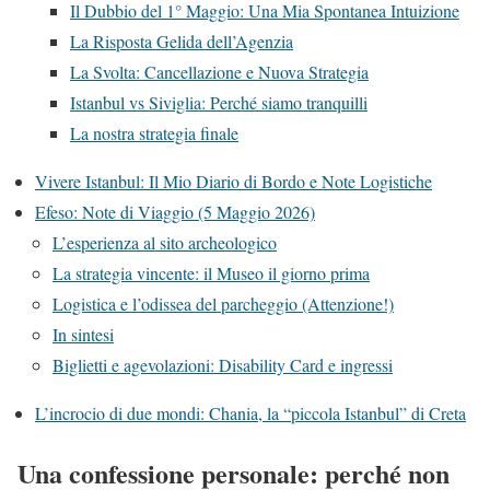
Il Dubbio del 1° Maggio: Una Mia Spontanea Intuizione
La Risposta Gelida dell’Agenzia
La Svolta: Cancellazione e Nuova Strategia
Istanbul vs Siviglia: Perché siamo tranquilli
La nostra strategia finale
Vivere Istanbul: Il Mio Diario di Bordo e Note Logistiche
Efeso: Note di Viaggio (5 Maggio 2026)
L’esperienza al sito archeologico
La strategia vincente: il Museo il giorno prima
Logistica e l’odissea del parcheggio (Attenzione!)
In sintesi
Biglietti e agevolazioni: Disability Card e ingressi
L’incrocio di due mondi: Chania, la “piccola Istanbul” di Creta
Una confessione personale: perché non