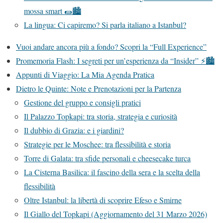
mossa smart 🌯🏙️
La lingua: Ci capiremo? Si parla italiano a Istanbul?
Vuoi andare ancora più a fondo? Scopri la “Full Experience”
Promemoria Flash: I segreti per un’esperienza da “Insider” ⚡🏙️
Appunti di Viaggio: La Mia Agenda Pratica
Dietro le Quinte: Note e Prenotazioni per la Partenza
Gestione del gruppo e consigli pratici
Il Palazzo Topkapi: tra storia, strategia e curiosità
Il dubbio di Grazia: e i giardini?
Strategie per le Moschee: tra flessibilità e storia
Torre di Galata: tra sfide personali e cheesecake turca
La Cisterna Basilica: il fascino della sera e la scelta della
flessibilità
Oltre Istanbul: la libertà di scoprire Efeso e Smirne
Il Giallo del Topkapi (Aggiornamento del 31 Marzo 2026)