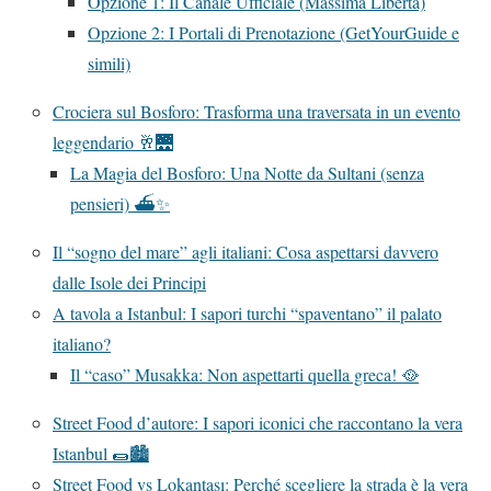
Opzione 1: Il Canale Ufficiale (Massima Libertà)
Opzione 2: I Portali di Prenotazione (GetYourGuide e
simili)
Crociera sul Bosforo: Trasforma una traversata in un evento
leggendario 🥂🌉
La Magia del Bosforo: Una Notte da Sultani (senza
pensieri) ⛴️✨
Il “sogno del mare” agli italiani: Cosa aspettarsi davvero
dalle Isole dei Principi
A tavola a Istanbul: I sapori turchi “spaventano” il palato
italiano?
Il “caso” Musakka: Non aspettarti quella greca! 🥘
Street Food d’autore: I sapori iconici che raccontano la vera
Istanbul 🌯🏙️
Street Food vs Lokantası: Perché scegliere la strada è la vera