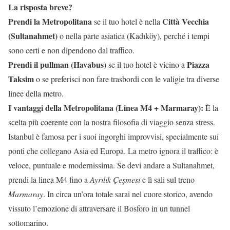
La risposta breve?
Prendi la Metropolitana
Città Vecchia
se il tuo hotel è nella
(Sultanahmet)
o nella parte asiatica (Kadıköy), perché i tempi
sono certi e non dipendono dal traffico.
Prendi il pullman (Havabus)
Piazza
se il tuo hotel è vicino a
Taksim
o se preferisci non fare trasbordi con le valigie tra diverse
linee della metro.
I vantaggi della Metropolitana (Linea M4 + Marmaray):
È la
scelta più coerente con la nostra filosofia di viaggio senza stress.
Istanbul è famosa per i suoi ingorghi improvvisi, specialmente sui
ponti che collegano Asia ed Europa. La metro ignora il traffico: è
veloce, puntuale e modernissima. Se devi andare a Sultanahmet,
prendi la linea M4 fino a
Ayrılık Çeşmesi
e lì sali sul treno
Marmaray
. In circa un’ora totale sarai nel cuore storico, avendo
vissuto l’emozione di attraversare il Bosforo in un tunnel
sottomarino.