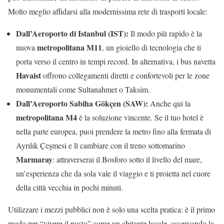
Molto meglio affidarsi alla modernissima rete di trasporti locale:
Dall’Aeroporto di Istanbul (IST):
Il modo più rapido è la
metropolitana M11
nuova
, un gioiello di tecnologia che ti
porta verso il centro in tempi record. In alternativa, i bus navetta
Havaist
offrono collegamenti diretti e confortevoli per le zone
monumentali come Sultanahmet o Taksim.
Dall’Aeroporto Sabiha Gökçen (SAW):
Anche qui la
metropolitana M4
è la soluzione vincente. Se il tuo hotel è
nella parte europea, puoi prendere la metro fino alla fermata di
Ayrılık Çeşmesi e lì cambiare con il treno sottomarino
Marmaray
: attraverserai il Bosforo sotto il livello del mare,
un’esperienza che da sola vale il viaggio e ti proietta nel cuore
della città vecchia in pochi minuti.
Utilizzare i mezzi pubblici non è solo una scelta pratica: è il primo
modo per “vivere il posto” come un abitante locale, osservando la