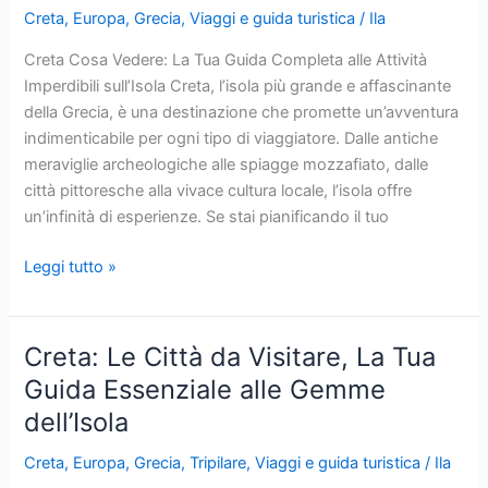
Caldo
Creta
,
Europa
,
Grecia
,
Viaggi e guida turistica
/
Ila
e
Folla
Creta Cosa Vedere: La Tua Guida Completa alle Attività
di
Imperdibili sull’Isola Creta, l’isola più grande e affascinante
Agosto
della Grecia, è una destinazione che promette un’avventura
indimenticabile per ogni tipo di viaggiatore. Dalle antiche
meraviglie archeologiche alle spiagge mozzafiato, dalle
città pittoresche alla vivace cultura locale, l’isola offre
un’infinità di esperienze. Se stai pianificando il tuo
Creta
Leggi tutto »
Cosa
Vedere:
La
Creta: Le Città da Visitare, La Tua
Tua
Guida Essenziale alle Gemme
Guida
dell’Isola
Completa
alle
Creta
,
Europa
,
Grecia
,
Tripilare
,
Viaggi e guida turistica
/
Ila
Attività