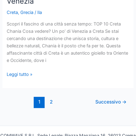
Venezia
Sabbia
Rosa
Creta
,
Grecia
/
Ila
e
Mare
Scopri il fascino di una città senza tempo: TOP 10 Creta
Cristallino
Chania Cosa vedere? Un po’ di Venezia a Creta Se stai
cercando una destinazione che unisca storia, cultura e
bellezze naturali, Chania è il posto che fa per te. Questa
affascinante città di Creta è un autentico gioiello tra Oriente
e Occidente, dove i
Chania
Leggi tutto »
Cosa
Vedere:
TOP
1
2
Successivo
→
10
Attrazioni
a
Creta,
Un
COMWAVE S.R.L. Sede Legale: Piazza Manziana 16, 26013 Crema