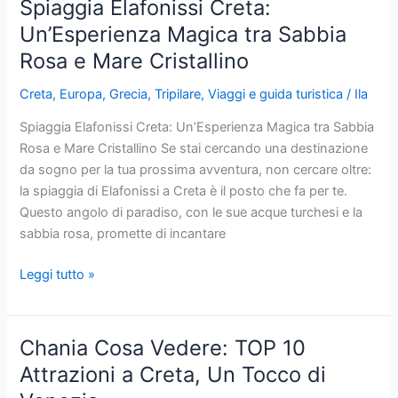
Spiaggia Elafonissi Creta:
Scopri
Un’Esperienza Magica tra Sabbia
la
Rosa e Mare Cristallino
Sabbia
Rosa
Creta
,
Europa
,
Grecia
,
Tripilare
,
Viaggi e guida turistica
/
Ila
ed
il
Spiaggia Elafonissi Creta: Un’Esperienza Magica tra Sabbia
mare
Rosa e Mare Cristallino Se stai cercando una destinazione
cristallino
da sogno per la tua prossima avventura, non cercare oltre:
la spiaggia di Elafonissi a Creta è il posto che fa per te.
Questo angolo di paradiso, con le sue acque turchesi e la
sabbia rosa, promette di incantare
Spiaggia
Leggi tutto »
Elafonissi
Creta:
Un’Esperienza
Chania Cosa Vedere: TOP 10
Magica
Attrazioni a Creta, Un Tocco di
tra