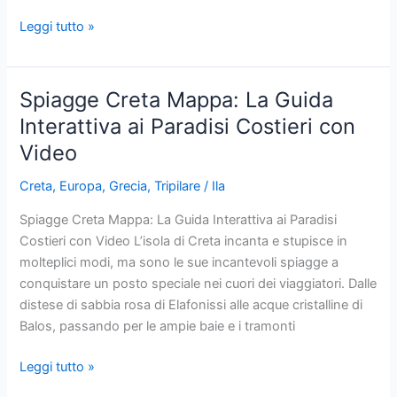
Heraklion,
Leggi tutto »
Creta:
7
Cose
Spiagge Creta Mappa: La Guida
da
Interattiva ai Paradisi Costieri con
Vedere
Video
nella
Capitale
Creta
,
Europa
,
Grecia
,
Tripilare
/
Ila
Vibrante
Spiagge Creta Mappa: La Guida Interattiva ai Paradisi
Costieri con Video L’isola di Creta incanta e stupisce in
molteplici modi, ma sono le sue incantevoli spiagge a
conquistare un posto speciale nei cuori dei viaggiatori. Dalle
distese di sabbia rosa di Elafonissi alle acque cristalline di
Balos, passando per le ampie baie e i tramonti
Spiagge
Leggi tutto »
Creta