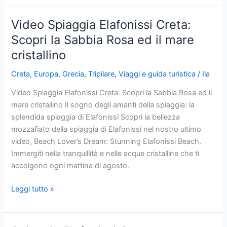
Mappa:
La
Video Spiaggia Elafonissi Creta:
Guida
Scopri la Sabbia Rosa ed il mare
Interattiva
cristallino
ai
Paradisi
Creta
,
Europa
,
Grecia
,
Tripilare
,
Viaggi e guida turistica
/
Ila
Costieri
con
Video Spiaggia Elafonissi Creta: Scopri la Sabbia Rosa ed il
Video
mare cristallino Il sogno degli amanti della spiaggia: la
splendida spiaggia di Elafonissi Scopri la bellezza
mozzafiato della spiaggia di Elafonissi nel nostro ultimo
video, Beach Lover’s Dream: Stunning Elafonissi Beach.
Immergiti nella tranquillità e nelle acque cristalline che ti
accolgono ogni mattina di agosto.
Video
Leggi tutto »
Spiaggia
Elafonissi
Creta: