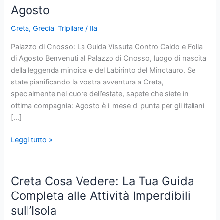
Agosto
Creta
,
Grecia
,
Tripilare
/
Ila
Palazzo di Cnosso: La Guida Vissuta Contro Caldo e Folla
di Agosto Benvenuti al Palazzo di Cnosso, luogo di nascita
della leggenda minoica e del Labirinto del Minotauro. Se
state pianificando la vostra avventura a Creta,
specialmente nel cuore dell’estate, sapete che siete in
ottima compagnia: Agosto è il mese di punta per gli italiani
[…]
Palazzo
Leggi tutto »
di
Cnosso:
La
Creta Cosa Vedere: La Tua Guida
Guida
Completa alle Attività Imperdibili
Vissuta
sull’Isola
Contro