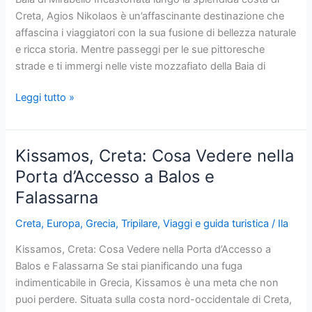
dell’Isola
Creta, Agios Nikolaos è un’affascinante destinazione che
affascina i viaggiatori con la sua fusione di bellezza naturale
e ricca storia. Mentre passeggi per le sue pittoresche
strade e ti immergi nelle viste mozzafiato della Baia di
Agios
Leggi tutto »
Nikolaos,
Creta:
Cosa
Kissamos, Creta: Cosa Vedere nella
Vedere
Porta d’Accesso a Balos e
e
Falassarna
Fare
nella
Creta
,
Europa
,
Grecia
,
Tripilare
,
Viaggi e guida turistica
/
Ila
Perla
della
Kissamos, Creta: Cosa Vedere nella Porta d’Accesso a
Baia
Balos e Falassarna Se stai pianificando una fuga
di
indimenticabile in Grecia, Kissamos è una meta che non
Mirabello
puoi perdere. Situata sulla costa nord-occidentale di Creta,