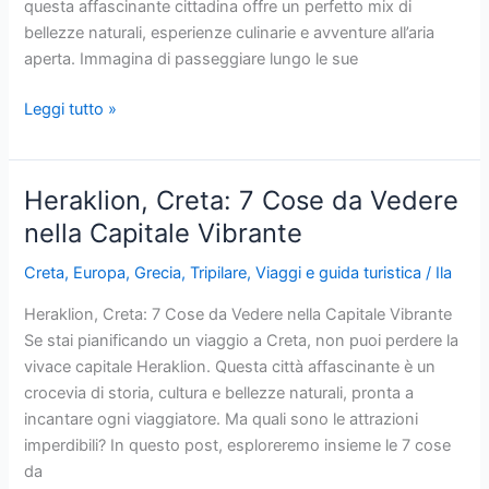
questa affascinante cittadina offre un perfetto mix di
bellezze naturali, esperienze culinarie e avventure all’aria
aperta. Immagina di passeggiare lungo le sue
Kissamos,
Leggi tutto »
Creta:
Cosa
Vedere
Heraklion, Creta: 7 Cose da Vedere
nella
nella Capitale Vibrante
Porta
d’Accesso
Creta
,
Europa
,
Grecia
,
Tripilare
,
Viaggi e guida turistica
/
Ila
a
Heraklion, Creta: 7 Cose da Vedere nella Capitale Vibrante
Balos
Se stai pianificando un viaggio a Creta, non puoi perdere la
e
vivace capitale Heraklion. Questa città affascinante è un
Falassarna
crocevia di storia, cultura e bellezze naturali, pronta a
incantare ogni viaggiatore. Ma quali sono le attrazioni
imperdibili? In questo post, esploreremo insieme le 7 cose
da