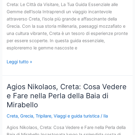
Imperdibili
Creta: Le Città da Visitare, La Tua Guida Essenziale alle
sull’Isola
Gemme dell’Isola Intraprendi un viaggio incantevole
attraverso Creta, l’isola più grande e affascinante della
Grecia. Con la sua storia millenaria, paesaggi mozzafiato e
una cultura vibrante, Creta è un tesoro di esperienze pronte
per essere scoperte. In questa guida essenziale,
esploreremo le gemme nascoste e
Creta:
Leggi tutto »
Le
Città
da
Agios Nikolaos, Creta: Cosa Vedere
Visitare,
e Fare nella Perla della Baia di
La
Mirabello
Tua
Guida
Creta
,
Grecia
,
Tripilare
,
Viaggi e guida turistica
/
Ila
Essenziale
alle
Agios Nikolaos, Creta: Cosa Vedere e Fare nella Perla della
Gemme
Baia di Mirabello Incastonata lungo la splendida costa di