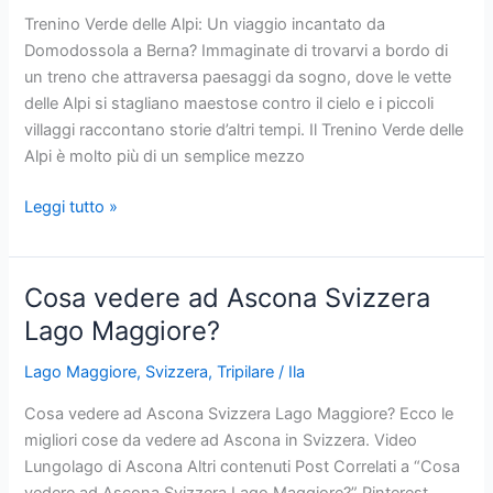
Lago
Trenino Verde delle Alpi: Un viaggio incantato da
Maggiore
Domodossola a Berna? Immaginate di trovarvi a bordo di
Cosa
un treno che attraversa paesaggi da sogno, dove le vette
Vedere,
delle Alpi si stagliano maestose contro il cielo e i piccoli
Orari
villaggi raccontano storie d’altri tempi. Il Trenino Verde delle
e
Alpi è molto più di un semplice mezzo
Consigli
per
Trenino
Leggi tutto »
i
Verde
Costi!
delle
Alpi:
Cosa vedere ad Ascona Svizzera
1
Lago Maggiore?
viaggio
incantato
Lago Maggiore
,
Svizzera
,
Tripilare
/
Ila
da
Cosa vedere ad Ascona Svizzera Lago Maggiore? Ecco le
Domodossola
migliori cose da vedere ad Ascona in Svizzera. Video
a
Lungolago di Ascona Altri contenuti Post Correlati a “Cosa
Berna?
vedere ad Ascona Svizzera Lago Maggiore?” Pinterest