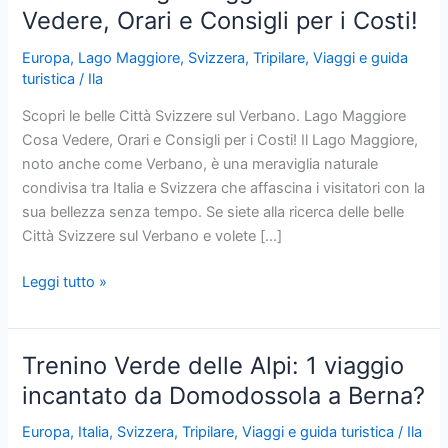
Vedere, Orari e Consigli per i Costi!
Europa
,
Lago Maggiore
,
Svizzera
,
Tripilare
,
Viaggi e guida
turistica
/
Ila
Scopri le belle Città Svizzere sul Verbano. Lago Maggiore
Cosa Vedere, Orari e Consigli per i Costi! Il Lago Maggiore,
noto anche come Verbano, è una meraviglia naturale
condivisa tra Italia e Svizzera che affascina i visitatori con la
sua bellezza senza tempo. Se siete alla ricerca delle belle
Città Svizzere sul Verbano e volete […]
Scopri
Leggi tutto »
le
belle
Città
Trenino Verde delle Alpi: 1 viaggio
Svizzere
incantato da Domodossola a Berna?
sul
Verbano.
Europa
,
Italia
,
Svizzera
,
Tripilare
,
Viaggi e guida turistica
/
Ila