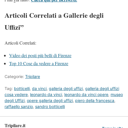
Articoli Correlati a Gallerie degli
Uffizi”
Articoli Correlati:
Video dei posti più belli di Firenze
Top 10 Cose da vedere a Firenze
Categorie:
Tripilare
Tag:
botticelli
,
da vinci
,
galleria degli uffizi
,
galleria degli uffizi
cosa vedere
,
leonardo da vinci
,
leonardo da vinci opere
,
museo
degli Uffizi
,
opere galleria degli uffizi
,
piero della francesca
,
raffaello sanzio
,
sandro botticelli
Tripilare.it