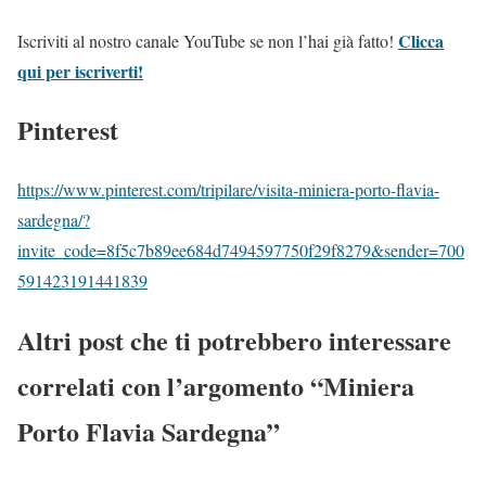
Clicca
Iscriviti al nostro canale YouTube se non l’hai già fatto!
qui per iscriverti!
Pinterest
https://www.pinterest.com/tripilare/visita-miniera-porto-flavia-
sardegna/?
invite_code=8f5c7b89ee684d7494597750f29f8279&sender=700
591423191441839
Altri post che ti potrebbero interessare
correlati con l’argomento “Miniera
Porto Flavia Sardegna”