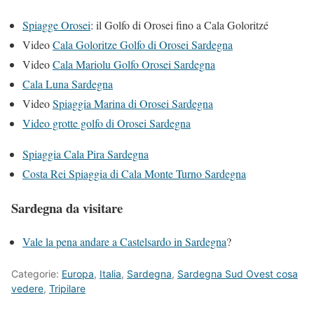
Spiagge Orosei
: il Golfo di Orosei fino a Cala Goloritzé
Video
Cala Goloritze Golfo di Orosei Sardegna
Video
Cala Mariolu Golfo Orosei Sardegna
Cala Luna Sardegna
Video
Spiaggia Marina di Orosei Sardegna
Video grotte golfo di Orosei Sardegna
Spiaggia Cala Pira Sardegna
Costa Rei Spiaggia di Cala Monte Turno Sardegna
Sardegna da visitare
Vale la pena andare a Castelsardo in Sardegna
?
Categorie:
Europa
,
Italia
,
Sardegna
,
Sardegna Sud Ovest cosa
vedere
,
Tripilare