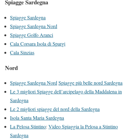
Spiagge Sardegna
Spiagge Sardegna
Spiagge Sard
egna Nord
Spiagge Golfo Ar
anci
Cala Corsara Isola di Spargi
Cala Sinzias
Nord
Spiagge Sardegna Nord
Spiagge più belle nord Sardegna
Le 3 migliori Spiagge dell’arcipelago della Maddalena in
Sardegna
Le 2 migliori spiagge del nord della Sardegna
Isola Santa Maria Sardegna
La Pelosa Stintino
:
Video Spiaggia la Pelosa a Stintino
Sardegna