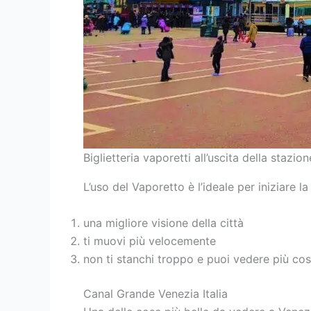
Biglietteria vaporetti all’uscita della staz
L’uso del Vaporetto è l’ideale per iniziare l
una migliore visione della città
ti muovi più velocemente
non ti stanchi troppo e puoi vedere più cos
Canal Grande Venezia Italia