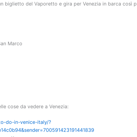
 un biglietto del Vaporetto e gira per Venezia in barca così 
 San Marco
lle cose da vedere a Venezia:
to-do-in-venice-italy/?
e14c0b94&sender=700591423191441839