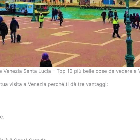
ione Venezia Santa Lucia – Top 10 più belle cose da vedere a V
a tua visita a Venezia perché ti dà tre vantaggi:
e.