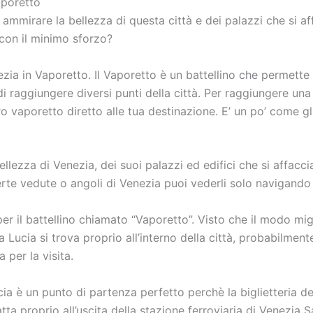
aporetto
ammirare la bellezza di questa città e dei palazzi che si af
 con il minimo sforzo?
ezia in Vaporetto. Il Vaporetto è un battellino che permett
di raggiungere diversi punti della città. Per raggiungere un
 vaporetto diretto alle tua destinazione. E’ un po’ come gli
ellezza di Venezia, dei suoi palazzi ed edifici che si affac
te vedute o angoli di Venezia puoi vederli solo navigando s
per il battellino chiamato “Vaporetto”. Visto che il modo migl
 Lucia si trova proprio all’interno della città, probabilmente
 per la visita.
ia è un punto di partenza perfetto perchè la biglietteria del
a proprio all’uscita della stazione ferroviaria di Venezia S